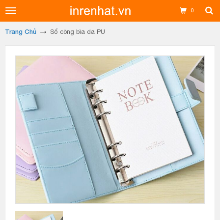
Toggle
0
navigation
Trang Chủ
Sổ còng bìa da PU