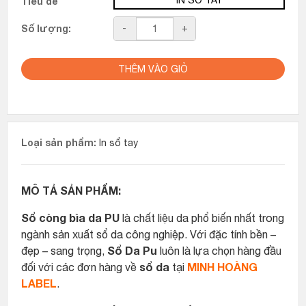
Tiêu đề
Số
-
+
Số lượng:
lượng
THÊM VÀO GIỎ
Loại sản phẩm:
In sổ tay
MÔ TẢ SẢN PHẨM:
Sổ còng bìa da PU
là chất liệu da phổ biến nhất trong
ngành sản xuất sổ da công nghiệp. Với đặc tính bền –
Sổ Da Pu
đẹp – sang trọng,
luôn là lựa chọn hàng đầu
sổ da
MINH HOÀNG
đối với các đơn hàng về
tại
LABEL
.