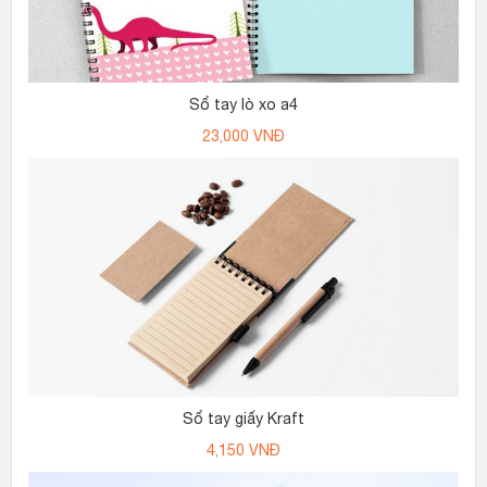
Sổ tay lò xo a4
23,000
VNĐ
Sổ tay giấy Kraft
4,150
VNĐ