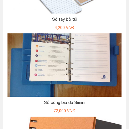
Sổ tay bỏ túi
4,200
VNĐ
Sổ còng bìa da Simini
72,000
VNĐ